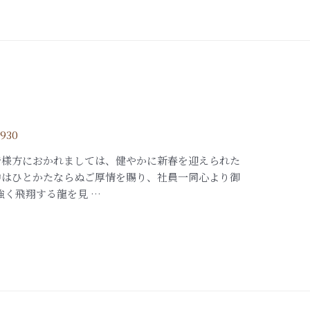
1930
皆様方におかれましては、健やかに新春を迎えられた
中はひとかたならぬご厚情を賜り、社員一同心より御
強く飛翔する龍を見 …