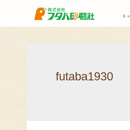
ト
futaba1930