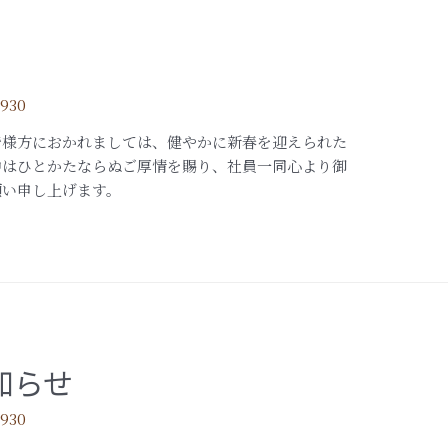
1930
皆様方におかれましては、健やかに新春を迎えられた
中はひとかたならぬご厚情を賜り、社員一同心より御
願い申し上げます。
知らせ
1930